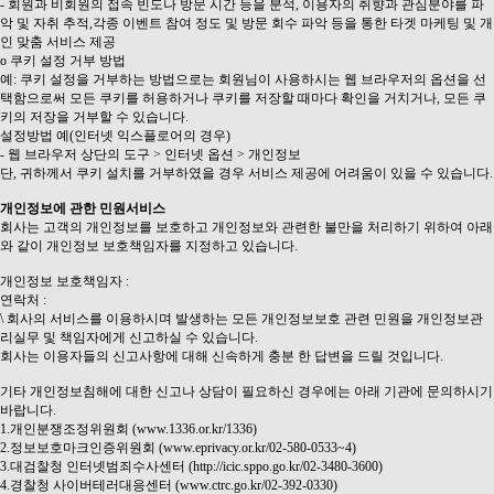
- 회원과 비회원의 접속 빈도나 방문 시간 등을 분석, 이용자의 취향과 관심분야를 파
악 및 자취 추적,각종 이벤트 참여 정도 및 방문 회수 파악 등을 통한 타겟 마케팅 및 개
인 맞춤 서비스 제공
ο 쿠키 설정 거부 방법
예: 쿠키 설정을 거부하는 방법으로는 회원님이 사용하시는 웹 브라우저의 옵션을 선
택함으로써 모든 쿠키를 허용하거나 쿠키를 저장할 때마다 확인을 거치거나, 모든 쿠
키의 저장을 거부할 수 있습니다.
설정방법 예(인터넷 익스플로어의 경우)
- 웹 브라우저 상단의 도구 > 인터넷 옵션 > 개인정보
단, 귀하께서 쿠키 설치를 거부하였을 경우 서비스 제공에 어려움이 있을 수 있습니다.
개인정보에 관한 민원서비스
회사는 고객의 개인정보를 보호하고 개인정보와 관련한 불만을 처리하기 위하여 아래
와 같이 개인정보 보호책임자를 지정하고 있습니다.
개인정보 보호책임자 :
연락처 :
\ 회사의 서비스를 이용하시며 발생하는 모든 개인정보보호 관련 민원을 개인정보관
리실무 및 책임자에게 신고하실 수 있습니다.
회사는 이용자들의 신고사항에 대해 신속하게 충분 한 답변을 드릴 것입니다.
기타 개인정보침해에 대한 신고나 상담이 필요하신 경우에는 아래 기관에 문의하시기
바랍니다.
1.개인분쟁조정위원회 (www.1336.or.kr/1336)
2.정보보호마크인증위원회 (www.eprivacy.or.kr/02-580-0533~4)
3.대검찰청 인터넷범죄수사센터 (http://icic.sppo.go.kr/02-3480-3600)
4.경찰청 사이버테러대응센터 (www.ctrc.go.kr/02-392-0330)