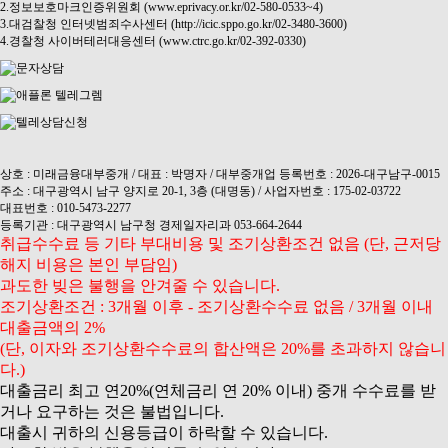
2.정보보호마크인증위원회 (www.eprivacy.or.kr/02-580-0533~4)
3.대검찰청 인터넷범죄수사센터 (http://icic.sppo.go.kr/02-3480-3600)
4.경찰청 사이버테러대응센터 (www.ctrc.go.kr/02-392-0330)
상호 : 미래금융대부중개 / 대표 : 박명자 / 대부중개업 등록번호 : 2026-대구남구-0015
주소 : 대구광역시 남구 양지로 20-1, 3층 (대명동) / 사업자번호 : 175-02-03722
대표번호 : 010-5473-2277
등록기관 : 대구광역시 남구청 경제일자리과 053-664-2644
취급수수료 등 기타 부대비용 및 조기상환조건 없음 (단, 근저당
해지 비용은 본인 부담임)
과도한 빚은 불행을 안겨줄 수 있습니다.
조기상환조건 : 3개월 이후 - 조기상환수수료 없음 / 3개월 이내
대출금액의 2%
(단, 이자와 조기상환수수료의 합산액은 20%를 초과하지 않습니
다.)
대출금리 최고 연20%(연체금리 연 20% 이내) 중개 수수료를 받
거나 요구하는 것은 불법입니다.
대출시 귀하의 신용등급이 하락할 수 있습니다.