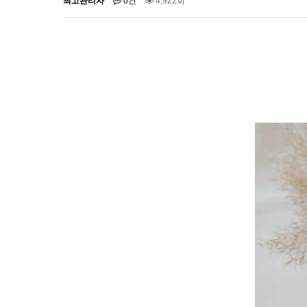
최고관리자
0건
4,922회