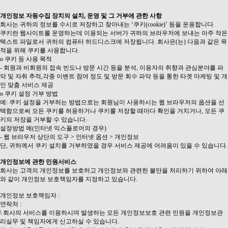
개인정보 자동수집 장치의 설치, 운영 및 그 거부에 관한 사항
회사는 귀하의 정보를 수시로 저장하고 찾아내는 ‘쿠키(cookie)’ 등을 운용합니다.
쿠키란 웹사이트를 운영하는데 이용되는 서버가 귀하의 브라우저에 보내는 아주 작은
텍스트 파일로서 귀하의 컴퓨터 하드디스크에 저장됩니다. 회사은(는) 다음과 같은 목
적을 위해 쿠키를 사용합니다.
ο 쿠키 등 사용 목적
- 회원과 비회원의 접속 빈도나 방문 시간 등을 분석, 이용자의 취향과 관심분야를 파
악 및 자취 추적,각종 이벤트 참여 정도 및 방문 회수 파악 등을 통한 타겟 마케팅 및 개
인 맞춤 서비스 제공
ο 쿠키 설정 거부 방법
예: 쿠키 설정을 거부하는 방법으로는 회원님이 사용하시는 웹 브라우저의 옵션을 선
택함으로써 모든 쿠키를 허용하거나 쿠키를 저장할 때마다 확인을 거치거나, 모든 쿠
키의 저장을 거부할 수 있습니다.
설정방법 예(인터넷 익스플로어의 경우)
- 웹 브라우저 상단의 도구 > 인터넷 옵션 > 개인정보
단, 귀하께서 쿠키 설치를 거부하였을 경우 서비스 제공에 어려움이 있을 수 있습니다.
개인정보에 관한 민원서비스
회사는 고객의 개인정보를 보호하고 개인정보와 관련한 불만을 처리하기 위하여 아래
와 같이 개인정보 보호책임자를 지정하고 있습니다.
개인정보 보호책임자 :
연락처 :
\ 회사의 서비스를 이용하시며 발생하는 모든 개인정보보호 관련 민원을 개인정보관
리실무 및 책임자에게 신고하실 수 있습니다.