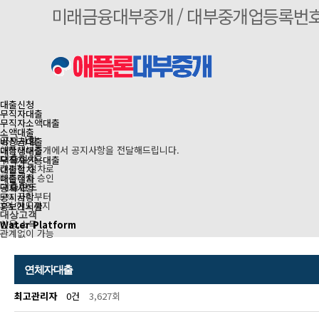
미래금융대부중개 / 대부중개업등록번호 2
대출신청
무직자대출
무직자소액대출
소액대출
비상금대출
공지사항
애플대부중개에서 공지사항을 전달해드립니다.
대학생대출
무직자신용대출
대출절차
간편한 절차로
대출절차
빠른대출 승인
대출절차
공지사항
대출한도
5% 금리부터
공지사항
1억 한도까지
홍보게시물
ㅤ
대상고객
신용,소득
Water Platform
관계없이 가능
연체자대출
최고관리자
0건
3,627회