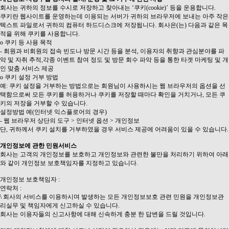
회사는 귀하의 정보를 수시로 저장하고 찾아내는 ‘쿠키(cookie)’ 등을 운용합니다.
쿠키란 웹사이트를 운영하는데 이용되는 서버가 귀하의 브라우저에 보내는 아주 작은
텍스트 파일로서 귀하의 컴퓨터 하드디스크에 저장됩니다. 회사은(는) 다음과 같은 목
적을 위해 쿠키를 사용합니다.
ο 쿠키 등 사용 목적
- 회원과 비회원의 접속 빈도나 방문 시간 등을 분석, 이용자의 취향과 관심분야를 파
악 및 자취 추적,각종 이벤트 참여 정도 및 방문 회수 파악 등을 통한 타겟 마케팅 및 개
인 맞춤 서비스 제공
ο 쿠키 설정 거부 방법
예: 쿠키 설정을 거부하는 방법으로는 회원님이 사용하시는 웹 브라우저의 옵션을 선
택함으로써 모든 쿠키를 허용하거나 쿠키를 저장할 때마다 확인을 거치거나, 모든 쿠
키의 저장을 거부할 수 있습니다.
설정방법 예(인터넷 익스플로어의 경우)
- 웹 브라우저 상단의 도구 > 인터넷 옵션 > 개인정보
단, 귀하께서 쿠키 설치를 거부하였을 경우 서비스 제공에 어려움이 있을 수 있습니다.
개인정보에 관한 민원서비스
회사는 고객의 개인정보를 보호하고 개인정보와 관련한 불만을 처리하기 위하여 아래
와 같이 개인정보 보호책임자를 지정하고 있습니다.
개인정보 보호책임자 :
연락처 :
\ 회사의 서비스를 이용하시며 발생하는 모든 개인정보보호 관련 민원을 개인정보관
리실무 및 책임자에게 신고하실 수 있습니다.
회사는 이용자들의 신고사항에 대해 신속하게 충분 한 답변을 드릴 것입니다.